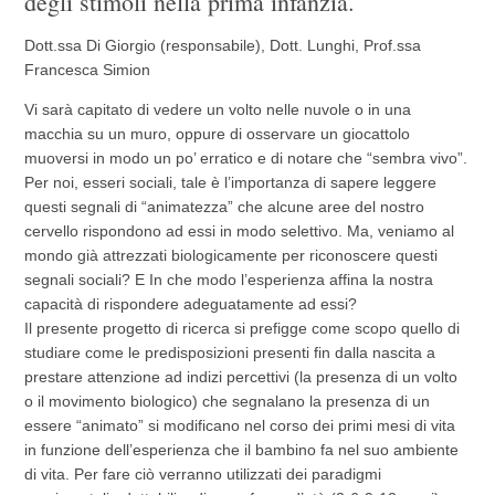
degli stimoli nella prima infanzia.
Dott.ssa Di Giorgio (responsabile), Dott. Lunghi, Prof.ssa
Francesca Simion
Vi sarà capitato di vedere un volto nelle nuvole o in una
macchia su un muro, oppure di osservare un giocattolo
muoversi in modo un po’ erratico e di notare che “sembra vivo”.
Per noi, esseri sociali, tale è l’importanza di sapere leggere
questi segnali di “animatezza” che alcune aree del nostro
cervello rispondono ad essi in modo selettivo. Ma, veniamo al
mondo già attrezzati biologicamente per riconoscere questi
segnali sociali? E In che modo l’esperienza affina la nostra
capacità di rispondere adeguatamente ad essi?
Il presente progetto di ricerca si prefigge come scopo quello di
studiare come le predisposizioni presenti fin dalla nascita a
prestare attenzione ad indizi percettivi (la presenza di un volto
o il movimento biologico) che segnalano la presenza di un
essere “animato” si modificano nel corso dei primi mesi di vita
in funzione dell’esperienza che il bambino fa nel suo ambiente
di vita. Per fare ciò verranno utilizzati dei paradigmi